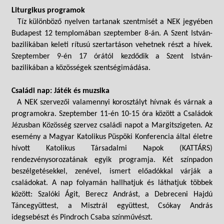
Liturgikus programok
Tíz különböző nyelven tartanak szentmisét a NEK jegyében
Budapest 12 templomában szeptember 8-án. A Szent István-
bazilikában keleti rítusú szertartáson vehetnek részt a hívek.
Szeptember 9-én 17 órától kezdődik a Szent István-
bazilikában a közösségek szentségimádása.
Családi nap: Játék és muzsika
A NEK szervezői valamennyi korosztályt hívnak és várnak a
programokra. Szeptember 11-én 10-15 óra között a Családok
Jézusban Közösség szervez családi napot a Margitszigeten. Az
esemény a Magyar Katolikus Püspöki Konferencia által életre
hívott Katolikus Társadalmi Napok (KATTÁRS)
rendezvénysorozatának egyik programja. Két színpadon
beszélgetésekkel, zenével, ismert előadókkal várják a
családokat. A nap folyamán hallhatjuk és láthatjuk többek
között: Szalóki Ágit, Berecz Andrást, a Debreceni Hajdú
Táncegyüttest, a Misztrál együttest, Csókay András
idegsebészt és Pindroch Csaba színművészt.