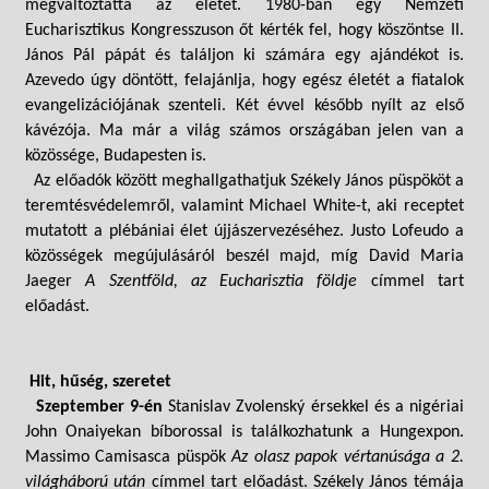
megváltoztatta az életét. 1980-ban egy Nemzeti
Eucharisztikus Kongresszuson őt kérték fel, hogy köszöntse II.
János Pál pápát és találjon ki számára egy ajándékot is.
Azevedo úgy döntött, felajánlja, hogy egész életét a fiatalok
evangelizációjának szenteli. Két évvel később nyílt az első
kávézója. Ma már a világ számos országában jelen van a
közössége, Budapesten is.
Az előadók között meghallgathatjuk Székely János püspököt a
teremtésvédelemről, valamint Michael White-t, aki receptet
mutatott a plébániai élet újjászervezéséhez. Justo Lofeudo a
közösségek megújulásáról beszél majd, míg David Maria
Jaeger
A Szentföld, az Eucharisztia földje
címmel tart
előadást.
Hit, hűség, szeretet
Szeptember 9-én
Stanislav Zvolenský érsekkel és a nigériai
John Onaiyekan bíborossal is találkozhatunk a Hungexpon.
Massimo Camisasca püspök
Az olasz papok vértanúsága a 2.
világháború után
címmel tart előadást. Székely János témája