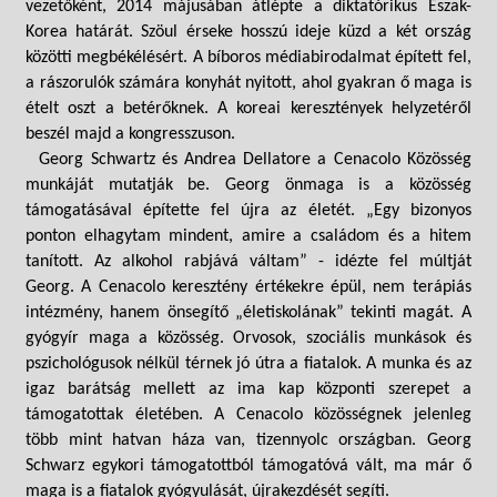
vezetőként, 2014 májusában átlépte a diktatórikus Észak-
Korea határát. Szöul érseke hosszú ideje küzd a két ország
közötti megbékélésért. A bíboros médiabirodalmat épített fel,
a rászorulók számára konyhát nyitott, ahol gyakran ő maga is
ételt oszt a betérőknek. A koreai keresztények helyzetéről
beszél majd a kongresszuson.
Georg Schwartz és Andrea Dellatore a Cenacolo Közösség
munkáját mutatják be. Georg önmaga is a közösség
támogatásával építette fel újra az életét. „Egy bizonyos
ponton elhagytam mindent, amire a családom és a hitem
tanított. Az alkohol rabjává váltam” - idézte fel múltját
Georg. A Cenacolo keresztény értékekre épül, nem terápiás
intézmény, hanem önsegítő „életiskolának” tekinti magát. A
gyógyír maga a közösség. Orvosok, szociális munkások és
pszichológusok nélkül térnek jó útra a fiatalok. A munka és az
igaz barátság mellett az ima kap központi szerepet a
támogatottak életében. A Cenacolo közösségnek jelenleg
több mint hatvan háza van, tizennyolc országban. Georg
Schwarz egykori támogatottból támogatóvá vált, ma már ő
maga is a fiatalok gyógyulását, újrakezdését segíti.