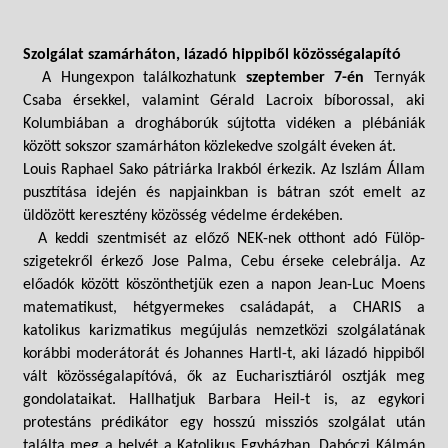
Szolgálat szamárháton, lázadó hippiből közösségalapító
A Hungexpon találkozhatunk
szeptember 7-én
Ternyák
Csaba érsekkel, valamint Gérald Lacroix bíborossal, aki
Kolumbiában a drogháborúk sújtotta vidéken a plébániák
között sokszor szamárháton közlekedve szolgált éveken át.
Louis Raphael Sako pátriárka Irakból érkezik. Az Iszlám Állam
pusztítása idején és napjainkban is bátran szót emelt az
üldözött keresztény közösség védelme érdekében.
A keddi szentmisét az előző NEK-nek otthont adó Fülöp-
szigetekről érkező Jose Palma, Cebu érseke celebrálja. Az
előadók között köszönthetjük ezen a napon Jean-Luc Moens
matematikust, hétgyermekes családapát, a CHARIS a
katolikus karizmatikus megújulás nemzetközi szolgálatának
korábbi moderátorát
és Johannes Hartl-t, aki lázadó hippiből
vált közösségalapítóvá, ők az Eucharisztiáról osztják meg
gondolataikat. Hallhatjuk Barbara Heil-t is, az egykori
protestáns prédikátor egy hosszú missziós szolgálat után
találta meg a helyét a Katolikus Egyházban. Dabóczi Kálmán