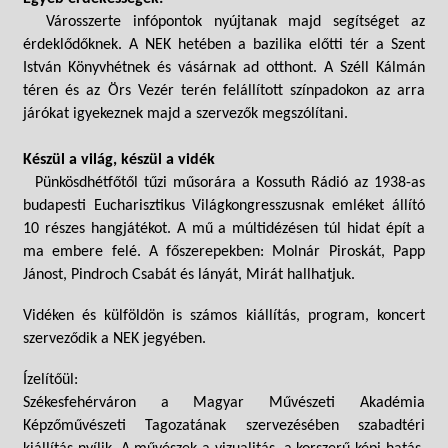
Városszerte infópontok nyújtanak majd segítséget az
érdeklődőknek. A NEK hetében a bazilika előtti tér a Szent
István Könyvhétnek és vásárnak ad otthont. A Széll Kálmán
téren és az Örs Vezér terén felállított színpadokon az arra
járókat igyekeznek majd a szervezők megszólítani.
Készül a világ, készül a vidék
Pünkösdhétfőtől tűzi műsorára a Kossuth Rádió az 1938-as
budapesti Eucharisztikus Világkongresszusnak emléket állító
10 részes hangjátékot. A mű a múltidézésen túl hidat épít a
ma embere felé. A főszerepekben: Molnár Piroskát, Papp
Jánost, Pindroch Csabát és lányát, Mirát hallhatjuk.
Vidéken és külföldön is számos kiállítás, program, koncert
szerveződik a NEK jegyében.
Ízelítőül:
Székesfehérváron a Magyar Művészeti Akadémia
Képzőművészeti Tagozatának szervezésében szabadtéri