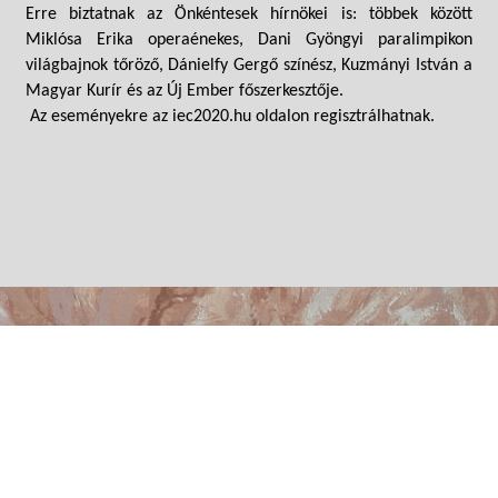
Erre biztatnak az Önkéntesek hírnökei is: többek között
Miklósa Erika operaénekes, Dani Gyöngyi paralimpikon
világbajnok tőröző, Dánielfy Gergő színész, Kuzmányi István a
Magyar Kurír és az Új Ember főszerkesztője.
Az eseményekre az iec2020.hu oldalon regisztrálhatnak.