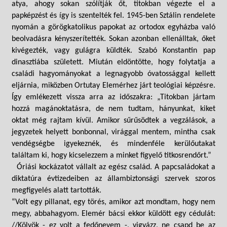
atya, ahogy sokan szólítják őt, titokban végezte el a
papképzést és így is szentelték fel. 1945-ben Sztálin rendelete
nyomán a görögkatolikus papokat az ortodox egyházba való
beolvadásra kényszerítették. Sokan azonban ellenálltak, őket
kivégezték, vagy gulágra küldték. Szabó Konstantin pap
dinasztiába született. Miután eldöntötte, hogy folytatja a
családi hagyományokat a legnagyobb óvatossággal kellett
eljárnia, miközben Ortutay Elemérhez járt teológiai képzésre.
Így emlékezett vissza arra az időszakra: „Titokban jártam
hozzá magánoktatásra, de nem tudtam, hányunkat, kiket
oktat még rajtam kívül. Amikor sűrűsödtek a vegzálások, a
jegyzetek helyett bonbonnal, virággal mentem, mintha csak
vendégségbe igyekeznék, és mindenféle kerülőutakat
találtam ki, hogy kicselezzem a minket figyelő titkosrendőrt.”
Óriási kockázatot vállalt az egész család. A papcsaládokat a
diktatúra évtizedeiben az állambiztonsági szervek szoros
megfigyelés alatt tartották.
“Volt egy pillanat, egy törés, amikor azt mondtam, hogy nem
megy, abbahagyom. Elemér bácsi ekkor küldött egy cédulát:
//Kölyök - ez volt a fedőnevem -, vigyázz, ne csapd be az