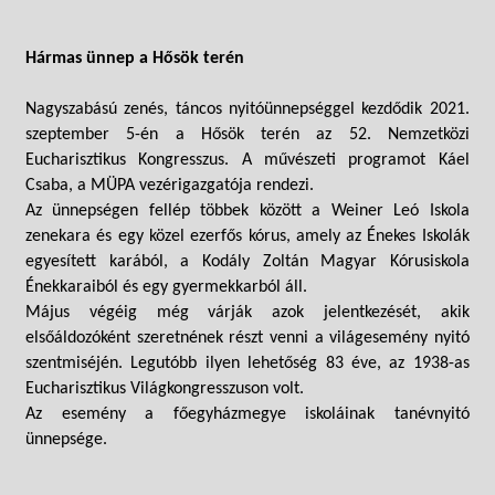
Hármas ünnep a Hősök terén
Nagyszabású zenés, táncos nyitóünnepséggel kezdődik 2021.
szeptember 5-én a Hősök terén az 52. Nemzetközi
Eucharisztikus Kongresszus. A művészeti programot Káel
Csaba, a MÜPA vezérigazgatója rendezi.
Az ünnepségen fellép többek között a Weiner Leó Iskola
zenekara és egy közel ezerfős kórus, amely az Énekes Iskolák
egyesített karából, a Kodály Zoltán Magyar Kórusiskola
Énekkaraiból és egy gyermekkarból áll.
Május végéig még várják azok jelentkezését, akik
elsőáldozóként szeretnének részt venni a világesemény nyitó
szentmiséjén. Legutóbb ilyen lehetőség 83 éve, az 1938-as
Eucharisztikus Világkongresszuson volt.
Az esemény a főegyházmegye iskoláinak tanévnyitó
ünnepsége.