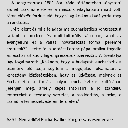
A kongresszusok 1881 óta íródó történetében kényszerű
szünet csak az első- és a második világháború miatt volt.
Most először fordult elő, hogy világjárvány akadályozta meg
a rendezést.
„Mit jelent és mi a feladata ma eucharisztikus kongresszust
tartani a modern és multikulturális városban, ahol az
evangélium és a vallási hovatartozás formái peremre
szorultak?” – tette fel a kérdést Ferenc pápa, amikor fogadta
az eucharisztikus világkongresszusok szervezőit. A Szentatya
úgy fogalmazott: „Kívánom, hogy a budapesti eucharisztikus
esemény elő tudja segíteni a megújulás folyamatait a
keresztény közösségekben, hogy az üdvösség, melynek az
Eucharisztia a forrása, olyan eucharisztikus kultúrában
jelenjen meg, amely képes inspirálni a jó szándékú
embereket a tevékeny szeretet, a szolidaritás, a béke, a
család, a természetvédelem területén.”
Az 52. Nemzetközi Eucharisztikus Kongresszus eseményei: