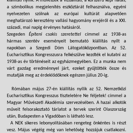
kiállítás nyílik. A művészek a vizualitás, a korszerű képi hatás,
a szimbolikus megjelenítés eszköztárát felhasználva, egyéni
nyelvezeten szólnak az európai kultúrát alapvetően
meghatározó keresztény vallási hagyomány erejéről és a XXI.
századi, mai napig érvényes hatásáról.
Szegeden
Építeni csakis szeretettel
címmel az 1938-as
hármas szentév eseményeit bemutató kiállítás nyílt a
napokban a Szegedi Dóm Látogatóközpontban. Az 52.
Eucharisztikus Kongresszusra felkészülve kezdték el kutatni az
1938-as év történéseit az egyházmegyében. Ez a munka nem
várt gazdag eredménnyel járt, ezeket gyűjtötték össze és
mutatják meg az érdeklődőknek egészen július 20-ig.
Rómában május 27-én kiállítás nyílik az 52. Nemzetközi
Eucharisztikus Kongresszus tiszteletére Ne féljetek! címmel a
Magyar Művészeti Akadémia szervezésében. A hazai alkotók
műveit felsorakoztató tárlatot a tervek szerint Olaszország
után, Budapesten a Vigadóban is látható lesz.
A NEK sikeres lebonyolításában rengeteg önkéntes is részt
vesz. Május végéig még van lehetőség hozzájuk csatlakozni.