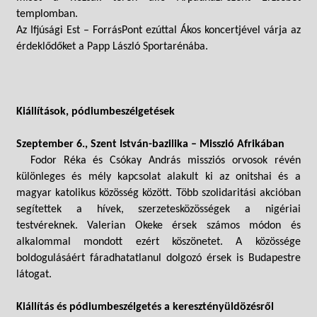
templomban.
Az Ifjúsági Est – ForrásPont ezúttal Ákos koncertjével várja az
érdeklődőket a Papp László Sportarénába.
Kiállítások, pódiumbeszélgetések
Szeptember 6., Szent István-bazilika – Misszió Afrikában
Fodor Réka és Csókay András missziós orvosok révén
különleges és mély kapcsolat alakult ki az onitshai és a
magyar katolikus közösség között. Több szolidaritási akcióban
segítettek a hívek, szerzetesközösségek a nigériai
testvéreknek. Valerian Okeke érsek számos módon és
alkalommal mondott ezért köszönetet. A közössége
boldogulásáért fáradhatatlanul dolgozó érsek is Budapestre
látogat.
Kiállítás és pódiumbeszélgetés a keresztényüldözésről