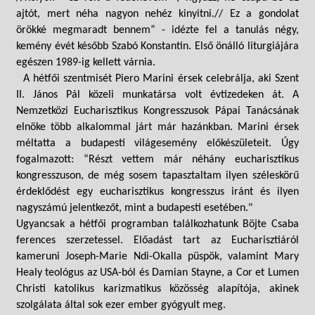
ajtót, mert néha nagyon nehéz kinyitni.// Ez a gondolat
örökké megmaradt bennem” - idézte fel a tanulás négy,
kemény évét később Szabó Konstantin. Első önálló liturgiájára
egészen 1989-ig kellett várnia.
A hétfői szentmisét Piero Marini érsek celebrálja, aki Szent
II. János Pál közeli munkatársa volt évtizedeken át. A
Nemzetközi Eucharisztikus Kongresszusok Pápai Tanácsának
elnöke több alkalommal járt már hazánkban. Marini érsek
méltatta a budapesti világesemény előkészületeit. Úgy
fogalmazott: “Részt vettem már néhány eucharisztikus
kongresszuson, de még sosem tapasztaltam ilyen széleskörű
érdeklődést egy eucharisztikus kongresszus iránt és ilyen
nagyszámú jelentkezőt, mint a budapesti esetében."
Ugyancsak a hétfői programban találkozhatunk Böjte Csaba
ferences szerzetessel. Előadást tart az Eucharisztiáról
kameruni Joseph-Marie Ndi-Okalla püspök, valamint Mary
Healy teológus az USA-ból és Damian Stayne, a Cor et Lumen
Christi katolikus karizmatikus közösség alapítója, akinek
szolgálata által sok ezer ember gyógyult meg.