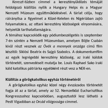
Kereszt-tűzben
címmel a keresztényüldözés témáját
feldolgozó kiállítás nyílik a Hungary Helps és a Magyar
Nemzeti Múzeum együttműködésével. A tárlat célja, hogy
ráirányítsa a figyelmet a Közel-Keleten és Nigériában zajló
folyamatokra, az ottani keresztény közösségek elnyomására,
helyzetük tarthatatlanságára.
A témához kapcsolódik egy pódiumbeszélgetés is szeptember
7-én szintén a Nemzeti Múzeumban, amelyen Böjte Csabán
kívül részt vesznek
az Övék a mennyek országa
című film
készítői: Siklósi Beatrix és Sajgó Szabolcs. A dokumentumfilm
az egyik legrégebbi keresztény közösség, az iraki káldok
történetét, szenvedéseit mutatja be. Louis Raphael Sako iraki
káld katolikus pátriárka egyébként részt vesz a NEK-en.
Kiállítás a görögkatolikus egyház történetéről
A görögkatolikus egyház közel négy évszázados történetét
fogja át az a tárlat, amely az 52. Nemzetközi Eucharisztikus
Kongresszushoz kapcsolódóan, augusztustól lesz látható a
Pesti Vigadóban az
Orcád világossága
címmel.