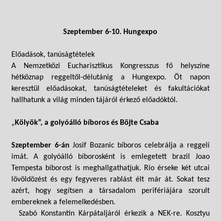
Szeptember 6-10. Hungexpo
Előadások, tanúságtételek
A Nemzetközi Eucharisztikus Kongresszus fő helyszíne
hétköznap reggeltől-délutánig a Hungexpo. Öt napon
keresztül előadásokat, tanúságtételeket és fakultációkat
hallhatunk a világ minden tájáról érkező előadóktól.
„
Kölyök”, a golyóálló bíboros és Böjte Csaba
Szeptember 6-án
Josif Bozanic bíboros celebrálja a reggeli
imát. A golyóálló bíborosként is emlegetett brazil Joao
Tempesta bíborost is meghallgathatjuk. Rio érseke két utcai
lövöldözést és egy fegyveres rablást élt már át. Sokat tesz
azért, hogy segítsen a társadalom perifériájára szorult
embereknek a felemelkedésben.
Szabó Konstantin Kárpátaljáról érkezik a NEK-re. Kosztyu