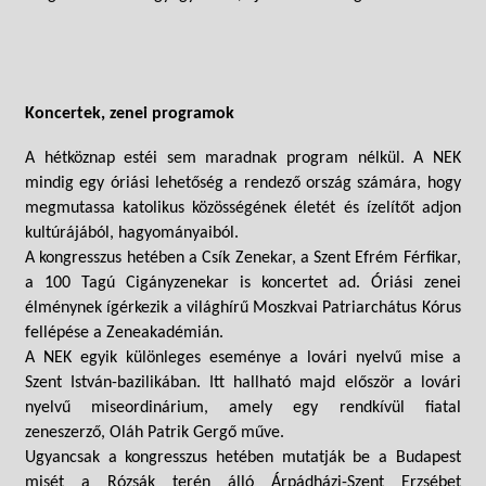
Koncertek, zenei programok
A hétköznap estéi sem maradnak program nélkül. A NEK
mindig egy óriási lehetőség a rendező ország számára, hogy
megmutassa katolikus közösségének életét és ízelítőt adjon
kultúrájából, hagyományaiból.
A kongresszus hetében a Csík Zenekar, a Szent Efrém Férfikar,
a 100 Tagú Cigányzenekar is koncertet ad. Óriási zenei
élménynek ígérkezik a világhírű Moszkvai Patriarchátus Kórus
fellépése a Zeneakadémián.
A NEK egyik különleges eseménye a lovári nyelvű mise a
Szent István-bazilikában. Itt hallható majd először a lovári
nyelvű miseordinárium, amely egy rendkívül fiatal
zeneszerző, Oláh Patrik Gergő műve.
Ugyancsak a kongresszus hetében mutatják be a Budapest
misét a Rózsák terén álló Árpádházi-Szent Erzsébet