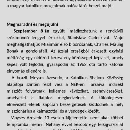
a magyar katolikus mozgalmak hálózatáról beszél majd.
Megmaradni és megújulni
Szeptember 8-án
együtt imádkozhatunk a rendkívül
szókimondó lengyel érsekkel, Stanisław Gądeckival. Majd
meghallgathatjuk Mianmar első bíborosának, Charles Maung
Bonak a gondolatait. Az ázsiai országból érkezett egyházi
méltóság egy üldözött keresztény közösséget képvisel, amely
képes volt fejlődni, gyarapodni az 1962 óta tartó katonai
elnyomás ellenére is.
A brazil Moyses Azevedo, a Katolikus Shalom Közösség
alapítója szintén részt vesz a NEK-en. Társaival indirekt
missziót folytatnak: kellemes kávézókat, szendvicsezőket,
amelyeket a fiatalok megkedvelnek. A különlegesen
elnevezett ételek kapcsán beszélgetések kezdődnek a hely
misszionárius alkalmazottai és a vendégek között.
Moyses Azevedo 13 évesen kijelentette, nem akar többet
templomba menni. Néhány évvel később egy lelkigyakorlat