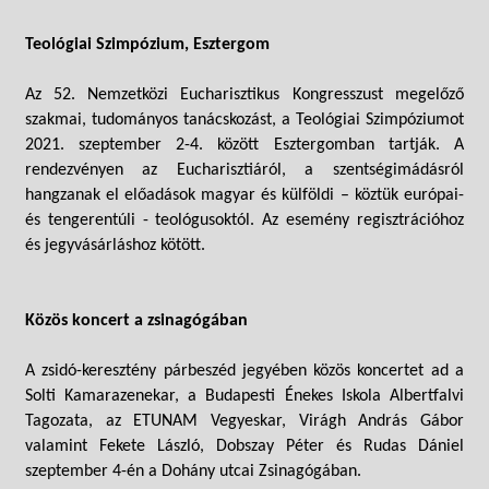
Teológiai Szimpózium, Esztergom
Az 52. Nemzetközi Eucharisztikus Kongresszust megelőző
szakmai, tudományos tanácskozást, a Teológiai Szimpóziumot
2021. szeptember 2-4. között Esztergomban tartják. A
rendezvényen az Eucharisztiáról, a szentségimádásról
hangzanak el előadások magyar és külföldi – köztük európai-
és tengerentúli - teológusoktól. Az esemény regisztrációhoz
és jegyvásárláshoz kötött.
Közös koncert a zsinagógában
A zsidó-keresztény párbeszéd jegyében közös koncertet ad a
Solti Kamarazenekar, a Budapesti Énekes Iskola Albertfalvi
Tagozata, az ETUNAM Vegyeskar, Virágh András Gábor
valamint Fekete László, Dobszay Péter és Rudas Dániel
szeptember 4-én a Dohány utcai Zsinagógában.