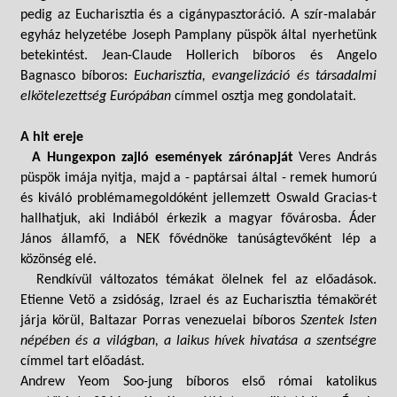
pedig az Eucharisztia és a cigánypasztoráció. A szír-malabár
egyház helyzetébe Joseph Pamplany püspök által nyerhetünk
betekintést. Jean-Claude Hollerich bíboros és Angelo
Bagnasco bíboros:
Eucharisztia, evangelizáció és társadalmi
elkötelezettség Európában
címmel osztja meg gondolatait.
A hit ereje
A Hungexpon zajló események zárónapját
Veres András
püspök imája nyitja, majd a - paptársai által - remek humorú
és kiváló problémamegoldóként jellemzett Oswald Gracias-t
hallhatjuk, aki Indiából érkezik a magyar fővárosba. Áder
János államfő, a NEK fővédnöke tanúságtevőként lép a
közönség elé.
Rendkívül változatos témákat ölelnek fel az előadások.
Etienne Vetö a zsidóság, Izrael és az Eucharisztia témakörét
járja körül, Baltazar Porras venezuelai bíboros
Szentek Isten
népében és a világban, a laikus hívek hivatása a szentségre
címmel tart előadást.
Andrew Yeom Soo-jung bíboros első római katolikus