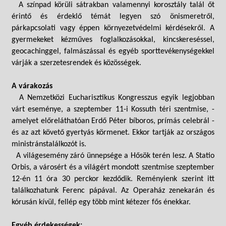
A színpad körüli sátrakban valamennyi korosztály talál őt
érintő és érdeklő témát legyen szó önismeretről,
párkapcsolati vagy éppen környezetvédelmi kérdésekről. A
gyermekeket kézműves foglalkozásokkal, kincskereséssel,
geocachinggel, falmászással és egyéb sporttevékenységekkel
várják a szerzetesrendek és közösségek.
A várakozás
A Nemzetközi Eucharisztikus Kongresszus egyik legjobban
várt eseménye, a szeptember 11-i Kossuth téri szentmise, -
amelyet előreláthatóan Erdő Péter bíboros, prímás celebrál -
és az azt követő gyertyás körmenet. Ekkor tartják az országos
ministránstalálkozót is.
A világesemény záró ünnepsége a Hősök terén lesz. A Statio
Orbis, a városért és a világért mondott szentmise szeptember
12-én 11 óra 30 perckor kezdődik. Reményienk szerint itt
találkozhatunk Ferenc pápával. Az Operaház zenekarán és
kórusán kívül, fellép egy több mint kétezer fős énekkar.
Egyéb érdekességek: