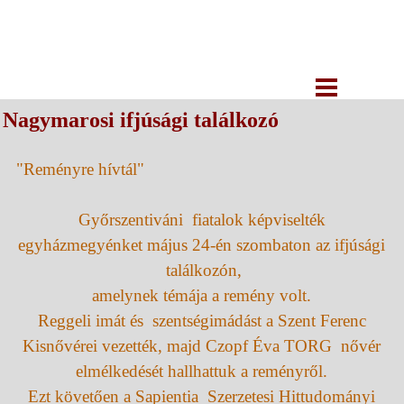
Nagymarosi ifjúsági találkozó
"Reményre hívtál"
Győrszentiváni fiatalok képviselték
egyházmegyénket május 24-én szombaton az ifjúsági
találkozón,
amelynek témája a remény volt.
Reggeli imát és szentségimádást a Szent Ferenc
Kisnővérei vezették, majd Czopf Éva TORG nővér
elmélkedését hallhattuk a reményről.
Ezt követően a Sapientia Szerzetesi Hittudományi