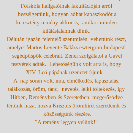
Főiskola hallgatóinak fakultációján arról
beszélgettünk, hogyan adhat kapaszkodót a
keresztény remény akkor is, amikor minden
kilátástalannak tűnik.
Délután igazán felemelő szentmisén vehettünk részt,
amelyet Martos Levente Balázs esztergom-budapesti
segédpüspök celebrált. Zenei szolgálatot a Gável
testvérek adták. Lehetőségünk volt arra is, hogy
XIV. Leó pápának üzenetet írjunk.
A nap során volt, ima, elmélkedés, tapasztalás,
találkozás, öröm, tánc, nevetés, lelki töltekezés, így
Hitben, Reményben és Szeretetben megerősödve
tértünk haza, hozva Krisztus örömhírét szeretteink és
közösségünk részére.
"A remény legyen velünk!"