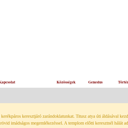
Kapcsolat
Hírek
Közösségek
Genesius
Törté
erékpáros keresztjáró zarándoklatunkat. Titusz atya úti áldásával kezd
rövid imádságos megemlékezéssel. A templom előtti keresztnél hálát a