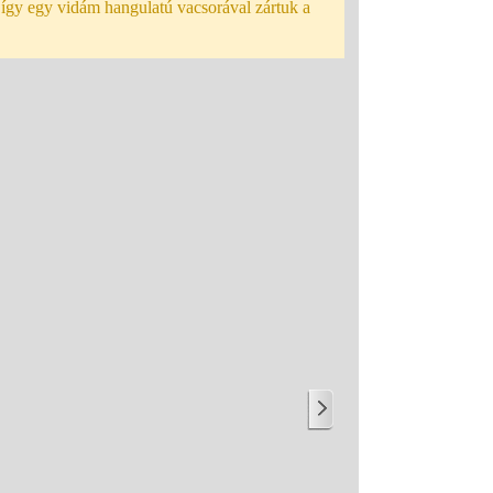
ak, így egy vidám hangulatú vacsorával zártuk a