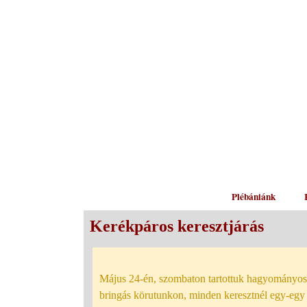
Plébániánk
Kerékpáros keresztjárás
Május 24-én, szombaton tartottuk hagyományos k
bringás körutunkon, minden keresztnél egy-egy 