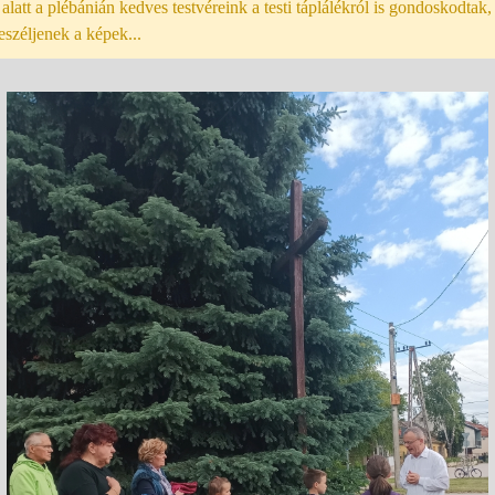
je alatt a plébánián kedves testvéreink a testi táplálékról is gondoskodt
eszéljenek a képek...