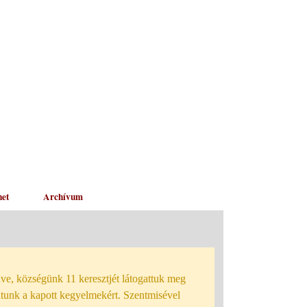
net
Archívum
ve, községünk 11 keresztjét látogattuk meg
dtunk a kapott kegyelmekért. Szentmisével