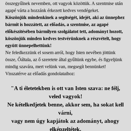
összegyűlnek nevemben, ott vagyok közöttük. A szentmise után
agapé várta a hozzánk érkezett kedves vendégeket.
Köszönjük mindenkinek a segítségét, idejét, aki az ünnephez
bármit is hozzátett, az előadás, a szentmise, az agapé
előkészítésében bármilyen szolgálatot tett, adományt hozott,
köszönjük minden kedves testvérünknek a részvételt, hogy
együtt ünnepelhettünk!
Ne feledkezzünk el sosem arról, hogy Isten nevében jöttünk
össze, Őáltala, az ő szeretete által gyűltünk egybe, és figyeljünk
mindig szavára, mert velünk van, megsegít bennünket!
Visszatérve az előadás gondolataihoz:
"A ti életetekben is ott van Isten szava: ne félj,
veled vagyok!
Ne kételkedjetek benne, akkor sem, ha sokat kell
várni,
vagy nem úgy kapjátok az adományt, ahogy
elképzeltétek.