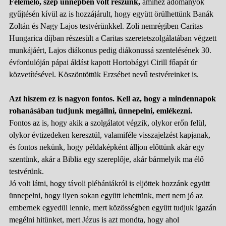
Felemelő, szép ünnepben volt részünk,
amihez adományok
gyűjtésén kívül az is hozzájárult, hogy együtt örülhettünk Banák
Zoltán és Nagy Lajos testvérünkkel. Zoli nemrégiben Caritas
Hungarica díjban részesült a Caritas szeretetszolgálatában végzett
munkájáért, Lajos diákonus pedig diákonussá szentelésének 30.
évfordulóján pápai áldást kapott Hortobágyi Cirill főapát úr
közvetítésével. Köszöntöttük Erzsébet nevű testvéreinket is.
Azt hiszem ez is nagyon fontos. Kell az, hogy a mindennapok
rohanásában tudjunk megállni, ünnepelni, emlékezni.
Fontos az is, hogy akik a szolgálatot végzik, olykor erőn felül,
olykor évtizedeken keresztül, valamiféle visszajelzést kapjanak,
és fontos nekünk, hogy példaképként álljon előttünk akár egy
szentünk, akár a Biblia egy szereplője, akár bármelyik ma élő
testvérünk.
Jó volt látni, hogy távoli plébániákról is eljöttek hozzánk együtt
ünnepelni, hogy ilyen sokan együtt lehettünk, mert nem jó az
embernek egyedül lennie, mert közösségben együtt tudjuk igazán
megélni hitünket, mert Jézus is azt mondta, hogy ahol