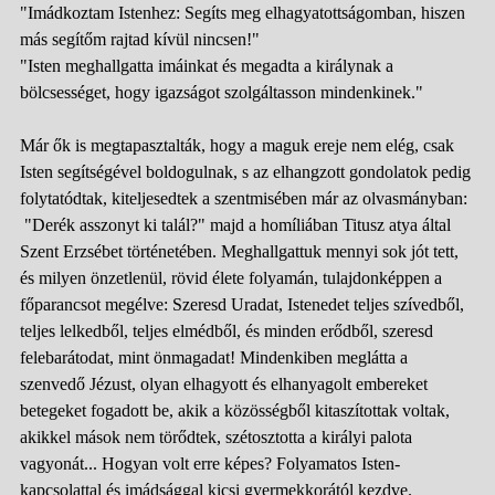
"Imádkoztam Istenhez: Segíts meg elhagyatottságomban, hiszen
más segítőm rajtad kívül nincsen!"
"Isten meghallgatta imáinkat és megadta a királynak a
bölcsességet, hogy igazságot szolgáltasson mindenkinek."
Már ők is megtapasztalták, hogy a maguk ereje nem elég, csak
Isten segítségével boldogulnak, s az elhangzott gondolatok pedig
folytatódtak, kiteljesedtek a szentmisében már az olvasmányban:
"Derék asszonyt ki talál?" majd a homíliában Titusz atya által
Szent Erzsébet történetében. Meghallgattuk mennyi sok jót tett,
és milyen önzetlenül, rövid élete folyamán, tulajdonképpen a
főparancsot megélve: Szeresd Uradat, Istenedet teljes szívedből,
teljes lelkedből, teljes elmédből, és minden erődből, szeresd
felebarátodat, mint önmagadat! Mindenkiben meglátta a
szenvedő Jézust, olyan elhagyott és elhanyagolt embereket
betegeket fogadott be, akik a közösségből kitaszítottak voltak,
akikkel mások nem törődtek, szétosztotta a királyi palota
vagyonát... Hogyan volt erre képes? Folyamatos Isten-
kapcsolattal és imádsággal kicsi gyermekkorától kezdve.