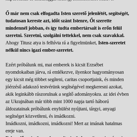
Ő már nem csak elfogadta Isten szerető jelenlétét, segítségét,
tudatosan kereste azt, időt szánt Istenre, Őt szerette
mindennél jobban, és így tudta embertársait is erőn felül
szeretni. Szeretni, szolgálni tettekkel, nem csak szavakkal.
Ahogy Titusz atya is felhívta rá a figyelmünket,
Isten-szeretet
nélkül nincs igazi ember-szeretet.
Ezért próbálunk mi, mai emberek is kicsit Erzsébet
nyomdokaiban járva, rá emlékezve, ilyenkor hagyományosan
egy kicsit még többet segíteni, caritas csoportjaink, és minden
jóérzésű adakozó testvérünk segítségével megkeresni azokat,
akik leginkább rászorulnak a segítő adományokra. az idei évben
az Ukrajnában már több mint 1000 napja tartó háború
áldozatainak próbálunk enyhülést nyújtani, tárgyi, anyagi
segítséget közvetíteni, és imádkozni.
Imádkozni, imádkozni, imádkozni!
Mert az imának hatalmas
ereje van.