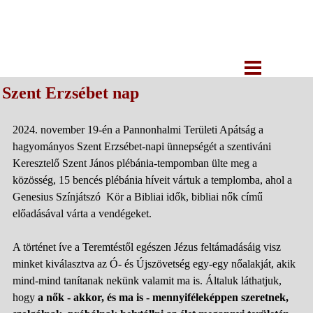
Szent Erzsébet nap
2024. november 19-én a Pannonhalmi Területi Apátság a
hagyományos Szent Erzsébet-napi ünnepségét a szentiváni
Keresztelő Szent János plébánia-tempomban ülte meg a
közösség, 15 bencés plébánia híveit vártuk a templomba, ahol a
Genesius Színjátszó Kör a Bibliai idők, bibliai nők című
előadásával várta a vendégeket.
A történet íve a Teremtéstől egészen Jézus feltámadásáig visz
minket kiválasztva az Ó- és Újszövetség egy-egy nőalakját, akik
mind-mind tanítanak nekünk valamit ma is. Általuk láthatjuk,
hogy
a nők - akkor, és ma is - mennyiféleképpen szeretnek,