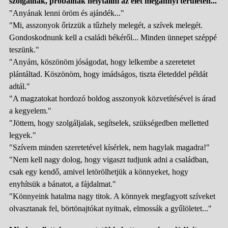
szolgálnak, próbálnak helytállni az élet megannyi területén...
"Anyának lenni öröm és ajándék..."
"Mi, asszonyok őrizzük a tűzhely melegét, a szívek melegét.
Gondoskodnunk kell a családi békéről... Minden ünnepet széppé
teszünk."
"Anyám, köszönöm jóságodat, hogy lelkembe a szeretetet
plántáltad. Köszönöm, hogy imádságos, tiszta életeddel példát
adtál."
"A magzatokat hordozó boldog asszonyok közvetítésével is árad
a kegyelem."
"Jöttem, hogy szolgáljalak, segítselek, szükségedben melletted
legyek."
"Szívem minden szeretetével kísérlek, nem hagylak magadra!"
"Nem kell nagy dolog, hogy vigaszt tudjunk adni a családban,
csak egy kendő, amivel letörölhetjük a könnyeket, hogy
enyhítsük a bánatot, a fájdalmat."
"Könnyeink hatalma nagy titok. A könnyek megfagyott szíveket
olvasztanak fel, börtönajtókat nyitnak, elmossák a gyűlöletet..."