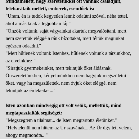
Mindamellett, hogy szeretetükkel ott vannak családjait,
felebarátaik mellett, emberek, esendőek is:
"Uram, én is tudok kegyetlen lenni: odaütni szóval, néha tettel,
ahol a másiknak a legjobban fáj."
"Önzők voltunk, saját vágyainkat akartuk megvalósítani, mert
nem szerettük eléggé a ránk bízottakat, mert féltük magunkat
egészen odaadni."
"Mert hűtlenek voltunk Istenhez, hűtlenek voltunk a társunkhoz,
az elveinkhez."
"Siratjuk gyermekeinket, mert tekintjük őket áldásnak.
Önszeretetünkben, kényelmünkben nem hagyjuk megszületni
őket, vagy ha megszülettek, nem óvjuk őket eléggé, nem
tekintjük az érdekeiket..."
I
sten azonban mindvégig ott volt velük, mellettük, mind
megtapasztalták segítségét:
"Megszegtem a tilalmat... de Isten megtartotta életünket."
"Helytelenül nem hittem az Úr szavának... Az Úr úgy tett velem,
ahogy megmondta..."